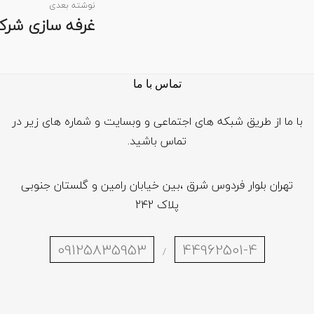
نوشته بعدی
غرفه سازی شرکت bright
تماس با ما
با ما از طریق شبکه های اجتماعی و وبسایت و شماره های زیر در
تماس باشید.
تهران بلوار فردوس شرق ،بین خیابان رامین و گلستان جنوبی
پلاک 242
09125835953
44962501-4
/