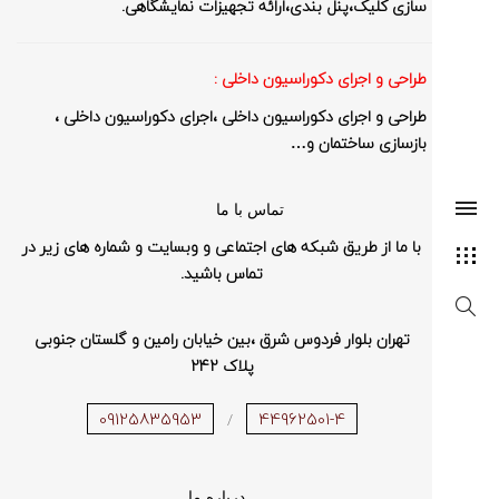
سازی کلیک،پنل بندی،ارائه تجهیزات نمایشگاهی.
طراحی و اجرای دکوراسیون داخلی :
طراحی و اجرای دکوراسیون داخلی ،اجرای دکوراسیون داخلی ،
بازسازی ساختمان و…
SEARCH AND PRESS ENTER
تماس با ما
با ما از طریق شبکه های اجتماعی و وبسایت و شماره های زیر در
تماس باشید.
تهران بلوار فردوس شرق ،بین خیابان رامین و گلستان جنوبی
پلاک 242
09125835953
44962501-4
/
درباره ما