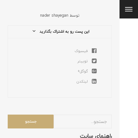
توسط
nader shayegan
این پست رو به اشتراک بگذارید
فیسبوک
توییتر
گوگل+
لینکدن
راهنمای سایت