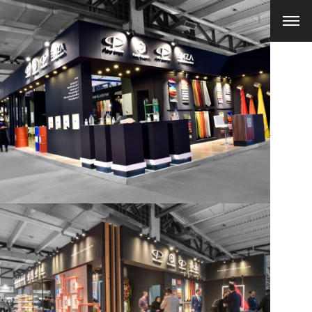
غرفه چرم پارس
غرفه شرکت چرم پارس
100 متری, سال 1400, غرفه سازی, نمایشگاه چرم