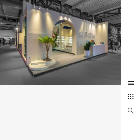
غرفه شرکت چرم پارس
luxury, سال 1401, غرفه متوسط, نمایشگاه چرم, چراغ ریلی
SEARCH AND PRESS ENTER
100 متری, luxury, سال 1403, غرفه بزرگ, نمایشگاه چرم