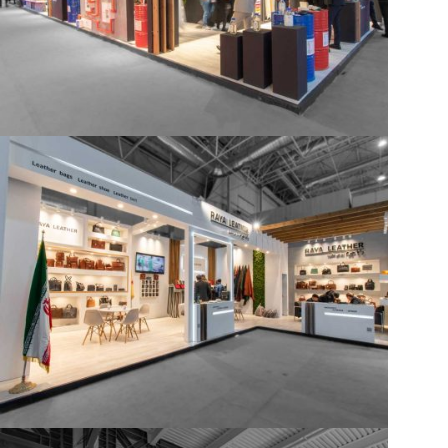
غرفه شرکت رایا چرم
luxury, سال 1401, غرفه بزرگ, لوکس, نمایشگاه چرم