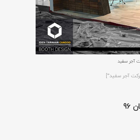
ت آجر سفید
96