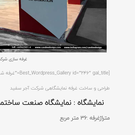
غرفه سازی شرک
[Best_Wordpress_Gallery id=”246″ gal_title=”غرفه شرکت آجر سفید”]
طراحی و ساخت غرفه نمایشگاهی شرکت آجر سفید
نمایشگاه : نمایشگاه صنعت ساختمان 
SEARCH AND PRESS ENTER
متراژغرفه :36 متر مربع