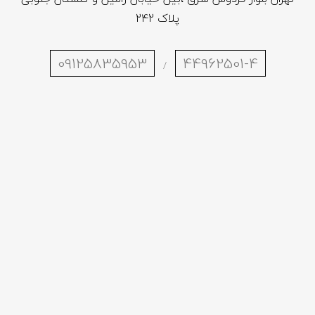
پلاک 242
09125835953
44962501-4
/