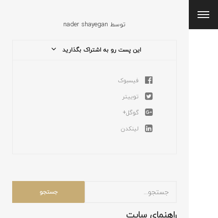
توسط
nader shayegan
این پست رو به اشتراک بگذارید
فیسبوک
توییتر
گوگل+
لینکدن
راهنمای سایت