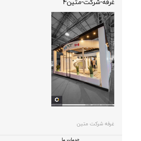
غرفه-شرکت-متین4
غرفه شرکت متین
خدمات ما